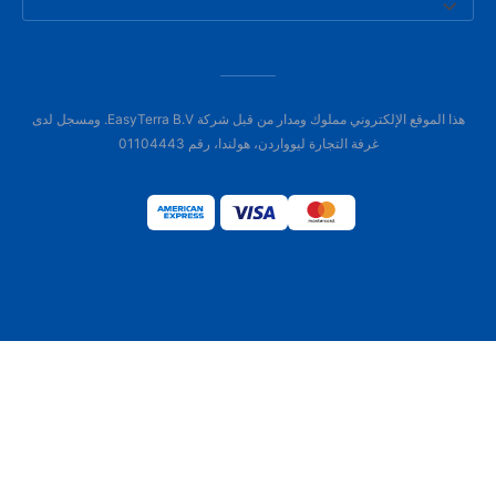
هذا الموقع الإلكتروني مملوك ومدار من قبل شركة EasyTerra B.V. ومسجل لدى
غرفة التجارة ليوواردن، هولندا، رقم 01104443